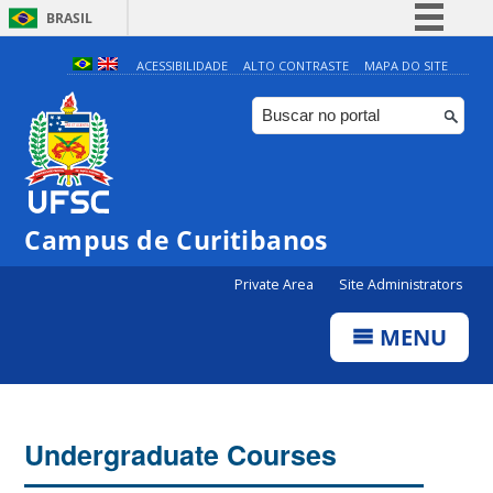
BRASIL
Simplifique!
ACESSIBILIDADE
ALTO CONTRASTE
MAPA DO SITE
Comunica BR
Participe
Acesso à informação
Legislação
Campus de Curitibanos
Canais
Private Area
Site Administrators
MENU
Undergraduate Courses