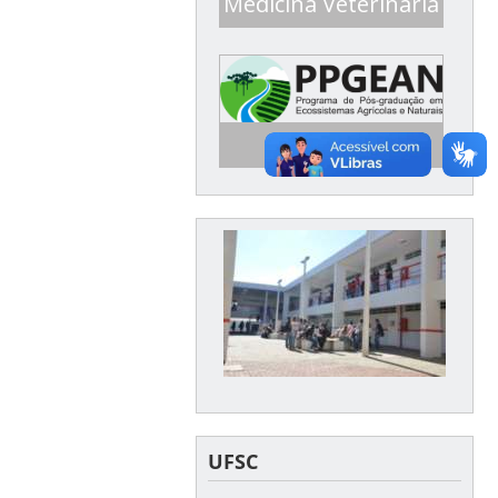
Medicina Veterinária
Conceito 5 ENADE 2016
PPGEAN
Mestrado em Ecossistemas
Agrícolas e Naturais
UFSC