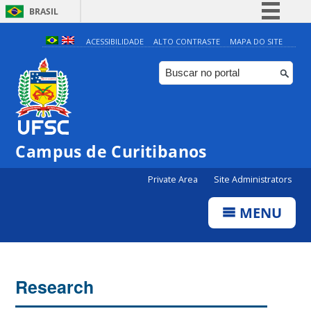
BRASIL
Simplifique!
ACESSIBILIDADE
ALTO CONTRASTE
MAPA DO SITE
Comunica BR
Participe
Acesso à informação
Legislação
Campus de Curitibanos
Canais
Private Area
Site Administrators
MENU
Research