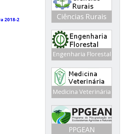
Ciências Rurais
ra 2018-2
Engenharia Florestal
Conceito 4 ENADE 2017
Medicina Veterinária
Conceito 5 ENADE 2016
PPGEAN