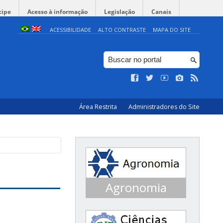
cipe
Acesso à informação
Legislação
Canais
ACESSIBILIDADE
ALTO CONTRASTE
MAPA DO SITE
Área Restrita
Administradores do Site
Agronomia
Conceito 3 ENADE 2016
Conceito 5 ENADE 2013