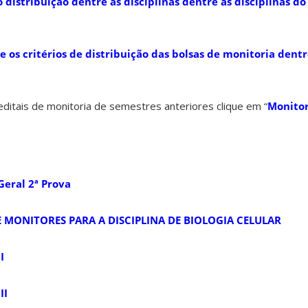
 distribuição dentre as disciplinas
dentre as disciplinas do
 os critérios de distribuição das bolsas de monitoria dentre
ditais de monitoria de semestres anteriores clique em “
Monito
Geral 2ª Prova
 MONITORES PARA A DISCIPLINA DE BIOLOGIA CELULAR
I
II