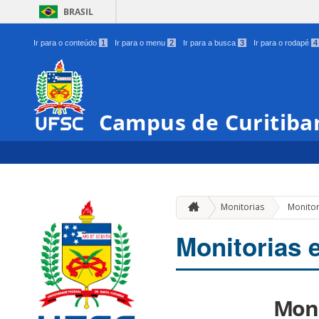
BRASIL
Ir para o conteúdo
1
Ir para o menu
2
Ir para a busca
3
Ir para o rodapé
4
Campus de Curitiban
Monitorias
Monitor
Monitorias 
Moni