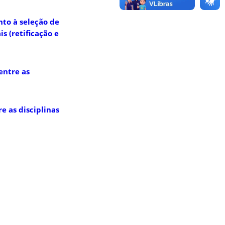
nto à seleção de
s (retificação e
entre as
e as disciplinas