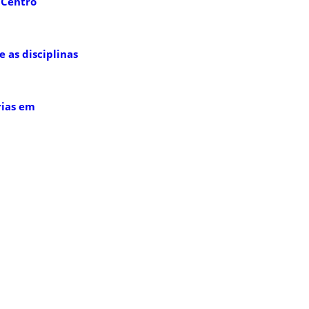
 Centro
 as disciplinas
rias em