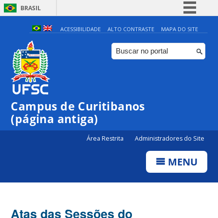
BRASIL
Simplifique!
ACESSIBILIDADE
ALTO CONTRASTE
MAPA DO SITE
Comunica BR
Participe
Acesso à informação
Legislação
Campus de Curitibanos
Canais
(página antiga)
Área Restrita
Administradores do Site
MENU
Atas das Sessões do