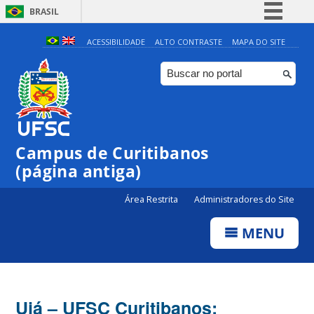
BRASIL
Simplifique!
ACESSIBILIDADE
ALTO CONTRASTE
MAPA DO SITE
Comunica BR
Participe
Acesso à informação
Legislação
Campus de Curitibanos
Canais
(página antiga)
Área Restrita
Administradores do Site
MENU
Ujá – UFSC Curitibanos: